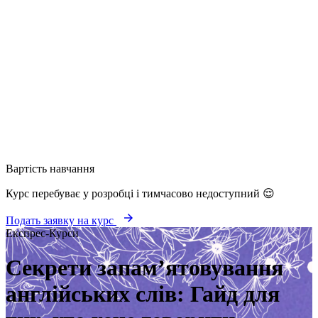
Вартість навчання
Курс перебуває у розробці і тимчасово недоступний 😌
arrow_forward
Подать заявку на курс
Експрес-Курси
Секрети запам’ятовування
англійських слів: Гайд для