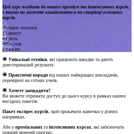
Цей курс входить до наших преміум та інтенсивних курсів,
з якими ви можете ознайомитися на сторінці основних
курсів.
Лучшие техники
15 минут
на день
90% слов
у пам'яті
🌟
Унікальні техніки
, які працюють швидко та дають
довготривалий результат.
🌟 Практичні поради
від наших найкращих викладачів,
перевірені на сотнях учнів.
🌟 Хочете заощадити?
Ви можете отримати доступ до цього курсу в рамках наших
вигідних пакетів:
Пакет експрес-курсів
, щоб прокачати навички у різних
напрямках.
Або у
преміальних
та
інтенсивних курсах
, які забезпечать
повний мовний прогрес.