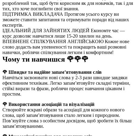
розроблений так, щоб бути корисним як для новачків, так і для
тих, хто хоче поглибити свої знання.
ПІДТРИМКА ВИКЛАДАЧА
Протягом усього курсу ви
зможете ставити запитання та отримувати поради від наших
експертів.
ІДЕАЛЬНИЙ ДЛЯ ЗАЙНЯТИХ ЛЮДЕЙ
Економте час —
курс дозволяє навчатися лише 15-20 хвилин на день.
ВПЕВНЕНЕ СПІЛКУВАННЯ АНГЛІЙСЬКОЮ
Кожне нове
слово додасть вам упевненості та покращить ваші розмовні
навички, роблячи спілкування легким і комфортним!
Чому ти навчишся 🌹🌹🌹
🌹 Швидке та надійне запам’ятовування слів
Навчіться засвоювати нові слова у 2-3 рази швидше завдяки
ефективним технікам. Легко запам’ятовуйте складні терміни,
стійкі вирази та фрази, роблячи процес навчання цікавим і
простим.
🌹 Використання асоціацій та візуалізацій
Створюйте яскраві образи та асоціації для кожного нового
слова, щоб запам’ятовування стало легким і природним.
Пов’язуйте слова з особистим досвідом, щоб зробити їх більш
запам’ятовуваними.