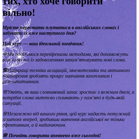
тих, хто хоче говорити
вільно!
Мрієте перестати плутатися в англійських словах і
забувати їх вже наступного дня?
Цей курс — ваш ідеальний помічник!
🌸Ми поділимося перевіреними методами, які допоможуть
вам легко та із задоволенням запам’ятовувати нові слова.
🌸
Найкращі техніки асоціацій, мнемотехніки та активного
повторення зроблять процес навчання захопливим і
результативним.
🌸Уявіть, як ваш словниковий запас зростає з кожним днем, а
потрібні слова миттєво спливають у пам’яті в будь-якій
ситуації.
🌸Незалежно від вашого рівня, цей курс надасть потужний
поштовх вперед, зробивши вивчення англійської не тільки
ефективним, а й надихаючим.
🌸 Почніть говорити впевнено вже сьогодні!