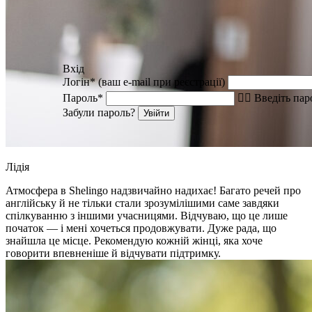
Вхід
Логін* (ваш e-mail при реєстрації)
Пароль*
Введіть пар
Забули пароль?
Увійти
Лідія
Атмосфера в Shelingo надзвичайно надихає! Багато речей про
англійську й не тільки стали зрозумілішими саме завдяки
спілкуванню з іншими учасницями. Відчуваю, що це лише
початок — і мені хочеться продовжувати. Дуже рада, що
знайшла це місце. Рекомендую кожній жінці, яка хоче
говорити впевненіше й відчувати підтримку.