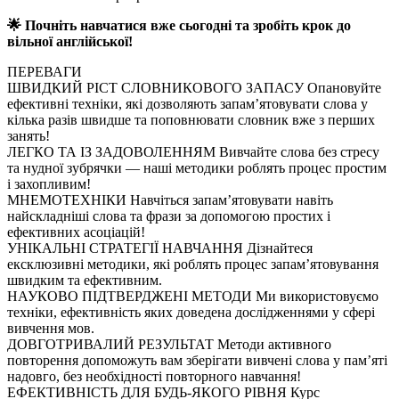
🌟 Почніть навчатися вже сьогодні та зробіть крок до
вільної англійської!
ПЕРЕВАГИ
ШВИДКИЙ РІСТ СЛОВНИКОВОГО ЗАПАСУ
Опановуйте
ефективні техніки, які дозволяють запам’ятовувати слова у
кілька разів швидше та поповнювати словник вже з перших
занять!
ЛЕГКО ТА ІЗ ЗАДОВОЛЕННЯМ
Вивчайте слова без стресу
та нудної зубрячки — наші методики роблять процес простим
і захопливим!
МНЕМОТЕХНІКИ
Навчіться запам’ятовувати навіть
найскладніші слова та фрази за допомогою простих і
ефективних асоціацій!
УНІКАЛЬНІ СТРАТЕГІЇ НАВЧАННЯ
Дізнайтеся
ексклюзивні методики, які роблять процес запам’ятовування
швидким та ефективним.
НАУКОВО ПІДТВЕРДЖЕНІ МЕТОДИ
Ми використовуємо
техніки, ефективність яких доведена дослідженнями у сфері
вивчення мов.
ДОВГОТРИВАЛИЙ РЕЗУЛЬТАТ
Методи активного
повторення допоможуть вам зберігати вивчені слова у пам’яті
надовго, без необхідності повторного навчання!
ЕФЕКТИВНІСТЬ ДЛЯ БУДЬ-ЯКОГО РІВНЯ
Курс