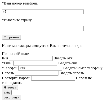
*Ваш номер телефона
*Выберите страну
Наши менеджеры свяжутся с Вами в течении дня
Почни свій шлях
Ім'я
Введіть ім'я
*Email
Введіть email
*Телефон
Введіть номер телефону
Пароль
Введіть пароль
Повторіть пароль
Паролі не
співпадають
Я готова
вхід
реєстрація