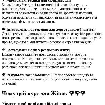
🌹 Мнемонічні техніки для складних слів
Запам’ятовуйте довгі та незвичайні слова без зусиль,
використовуючи перевірені методи мнемотехніки. Ви
навчитеся розбивати складні слова на зрозумілі частини,
будувати асоціативні ланцюжки та навіть використовувати
рими для ефективного навчання.
🌹 Інтервальне повторення для довготривалої пам’яті
Дізнайтеся, як правильно застосовувати техніку інтервального
повторення, щоб закріпити слова в пам’яті назавжди. Забудьте
про те, що слова «вилітають» з голови через кілька днів.
🌹 Застосування слів у реальному житті
Відразу впроваджуйте нові слова у щоденну мову та
листування. Методи контекстуального запам’ятовування
допоможуть вам легко використовувати вивчені слова у
розмовах, роблячи навчання максимально практичним.
🌹 Результат:
ваш словниковий запас зростає швидко та
легко, а ви впевнено використовуєте нові слова у будь-якій
ситуації!
Чому цей курс для Жінок 🌹🌹🌹
Хочете, щоб нові англійські слова