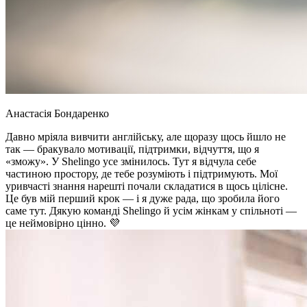
Анастасія Бондаренко
Давно мріяла вивчити англійську, але щоразу щось йшло не
так — бракувало мотивації, підтримки, відчуття, що я
«зможу». У Shelingo усе змінилось. Тут я відчула себе
частиною простору, де тебе розуміють і підтримують. Мої
уривчасті знання нарешті почали складатися в щось цілісне.
Це був мій перший крок — і я дуже рада, що зробила його
саме тут. Дякую команді Shelingo й усім жінкам у спільноті —
це неймовірно цінно. 💜