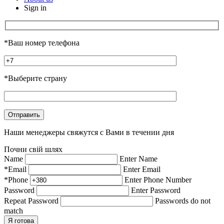
Sign in
*Ваш номер телефона
*Выберите страну
Наши менеджеры свяжутся с Вами в течении дня
Почни свій шлях
Name
Enter Name
*Email
Enter Email
*Phone
Enter Phone Number
Password
Enter Password
Repeat Password
Passwords do not
match
Я готова