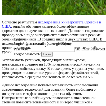
Согласно результатам
исследования Университета Орегона в
США
, онлайн-обучение является
более эффективным
форматом для получения новых знаний
. Данное исследование
проводилось в виде экспериментального обучения в режиме
Login
онлайн для учеников 13 средних школ в двух штатах США. В
исследовании участвовали более 2300 учеников, которые
Login* (your e-mail upon registration)
прошли специально разработанные интерактивные онлайн-
Password*
Enter Password
уроки.
Forgot password?
Login
Успеваемость учеников, проходящих онлайн-уроки,
повысилась в среднем на 18% по математической науке и на
15% по английскому языку. В то же время, у группы учеников,
проходящих аналогичные уроки в форме оффлайн-занятий,
успеваемость в среднем повысилась не более чем на 5%.
Данное исследование показывает важность использования
современных технологий для создания более мобильного,
интересного и эффективного процесса обучения.
Интерактивные онлайн-курсы позволяют в значительной
степени повысить вовлеченность и интерес учащихся к